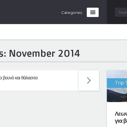
Searc
Categories
s: November 2014
ια βουνό και θάλασσα
Trip 
Λεων
για 