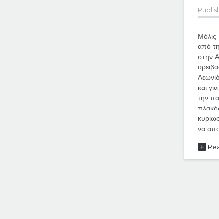
Publis
Μόλις 
από τη
στην Α
ορειβα
Λεωνίδ
και γι
την πα
πλακόσ
κυρίως
να απο
+
Rea