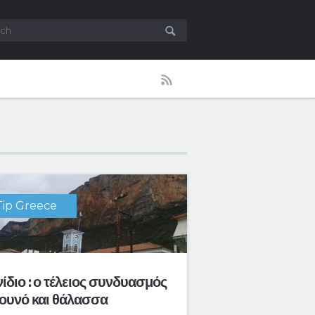
h for:
Tip Greece
ίδιο : ο τέλειος συνδυασμός
βουνό και θάλασσα